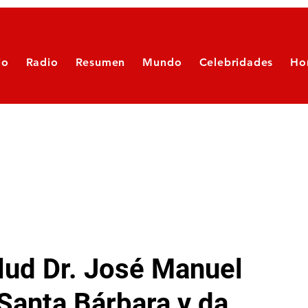
io
Radio
Resumen
Mundo
Celebridades
Ho
lud Dr. José Manuel
Santa Bárbara y da