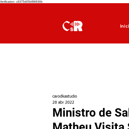
Verification: c6375d05bf88936b
Inic
carodkastudio
28 abr 2022
Ministro de Sa
Matheu Visita 