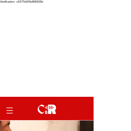
Verification: c6375d05bf88936b