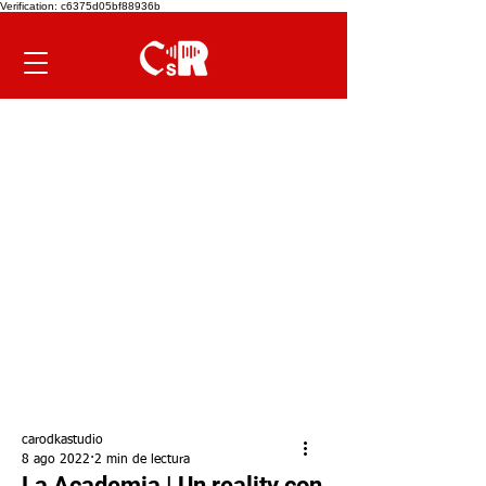
Verification: c6375d05bf88936b
carodkastudio
8 ago 2022
2 min de lectura
La Academia | Un reality con