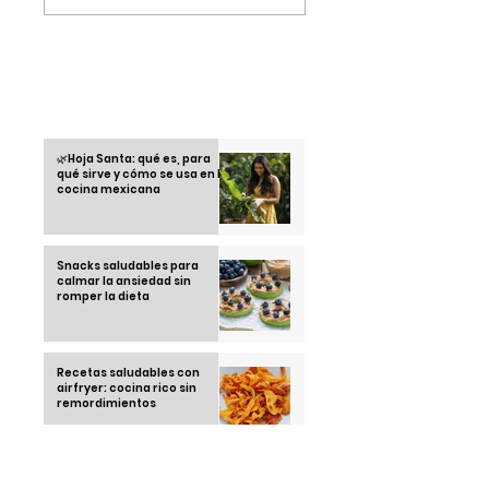
de La Academia con
espectacular "Vivir
"Miénteme". | La
nuestro" de La Indi
Academia 2022
Otras informaciones
🌿Hoja Santa: qué es, para
qué sirve y cómo se usa en la
cocina mexicana
Snacks saludables para
calmar la ansiedad sin
romper la dieta
Recetas saludables con
airfryer: cocina rico sin
remordimientos
Running Club: la tendencia