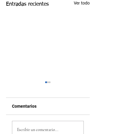
Ver todo
Entradas recientes
Comentarios
Cesia encantó a
La Academia | Ces
todos en el escenario
de Honduras cantó
Escribir un comentario...