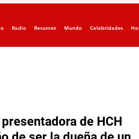
io
Radio
Resumen
Mundo
Celebridades
Ho
s presentadora de HCH
ño de ser la dueña de un