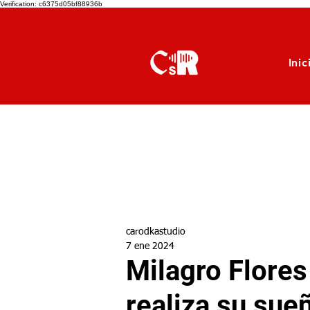
Verification: c6375d05bf88936b
Inic
carodkastudio
7 ene 2024
Milagro Flore
realiza su sue