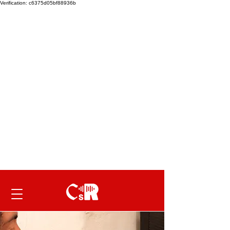
Verification: c6375d05bf88936b