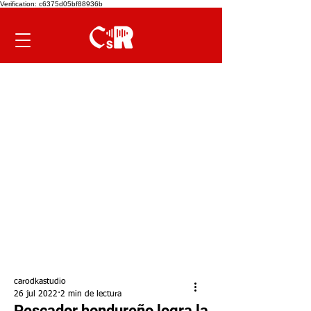
Verification: c6375d05bf88936b
carodkastudio
26 jul 2022
2 min de lectura
Pescador hondureño logra la