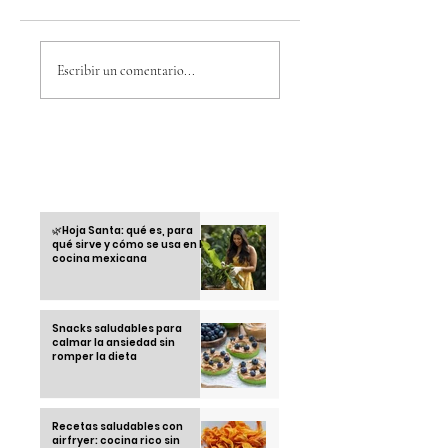
La Academia | Cesia
¡Premios Excelenc
de Honduras cantó
Indio Lempira 2022
Escribir un comentario...
espectacular "Vivir lo
Barcelona, España
nuestro" de La India
Otras informaciones
🌿Hoja Santa: qué es, para
qué sirve y cómo se usa en la
cocina mexicana
Snacks saludables para
calmar la ansiedad sin
romper la dieta
Recetas saludables con
airfryer: cocina rico sin