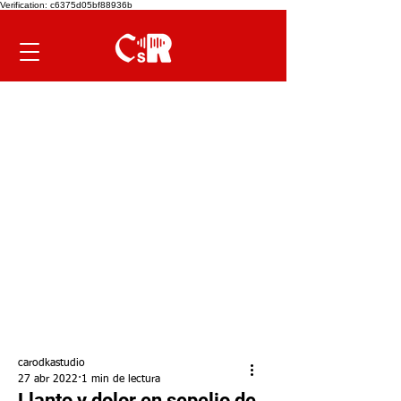
Verification: c6375d05bf88936b
carodkastudio
27 abr 2022
1 min de lectura
Llanto y dolor en sepelio de