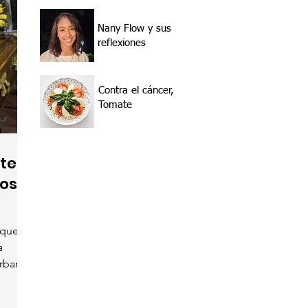
Nany Flow y sus
reflexiones
Contra el cáncer,
Tomate
tes,
dos
 que
a
bara...