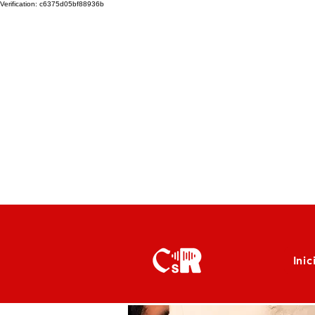
Verification: c6375d05bf88936b
Inic