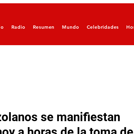
io
Radio
Resumen
Mundo
Celebridades
Ho
zolanos se manifiestan
oy a horas de la toma de