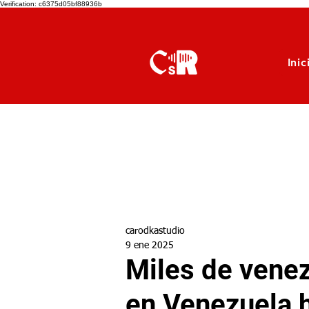
Verification: c6375d05bf88936b
Inic
carodkastudio
9 ene 2025
Miles de vene
en Venezuela h