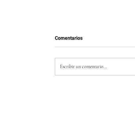
Comentarios
Escribir un comentario...
¿Qué es el “efecto wow” y có
usarlo en tu emprendimiento