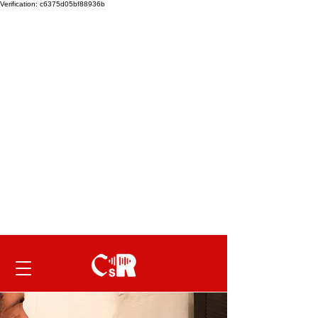
Verification: c6375d05bf88936b