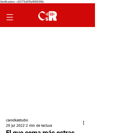
Verification: c6375d05bf88936b
carodkastudio
29 jul 2022
2 min de lectura
El que coma más ostras