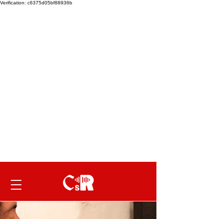
Verification: c6375d05bf88936b