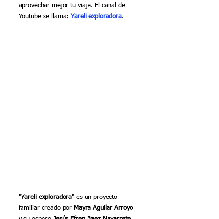
aprovechar mejor tu viaje. El canal de 
Youtube se llama: 
Yareli exploradora
.
"Yareli exploradora"
 es un proyecto 
familiar creado por 
Mayra Aguilar Arroyo
y su esposo 
Jesús Efren Baez Navarrete. 