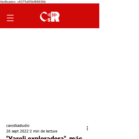
Verification: c6375d05bf88936b
carodkastudio
26 sept 2022
2 min de lectura
"Yareli exploradora", más