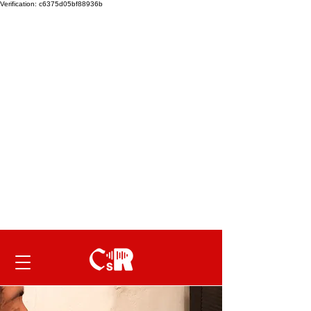
Verification: c6375d05bf88936b