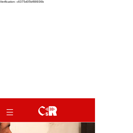
Verification: c6375d05bf88936b