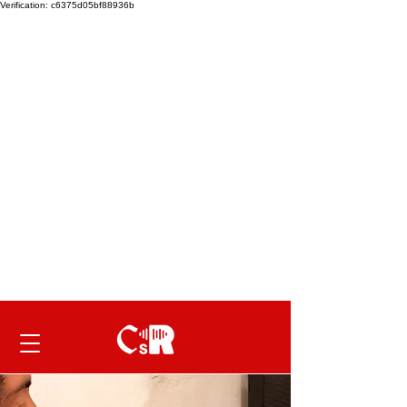
Verification: c6375d05bf88936b