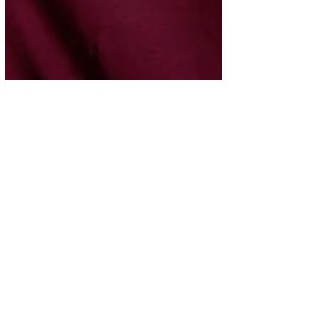
Salud
formas de evitar la fatiga
ocular frente a la
computadora
La fatiga ocular es un problema común en
la sociedad moderna, especialmente
debido al uso prolongado de dispositivos
electrónicos como...