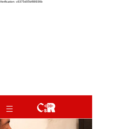
Verification: c6375d05bf88936b