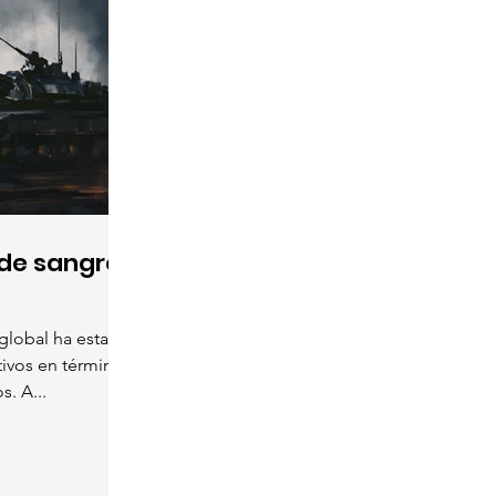
de sangre
global ha estado
tivos en términos
. A...