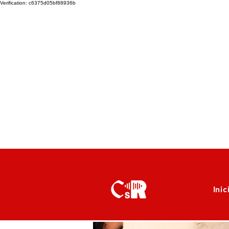
Verification: c6375d05bf88936b
Inic