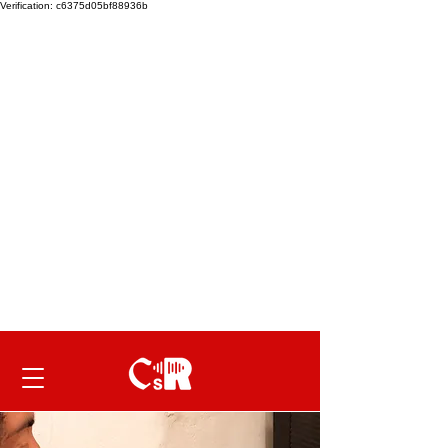
Verification: c6375d05bf88936b