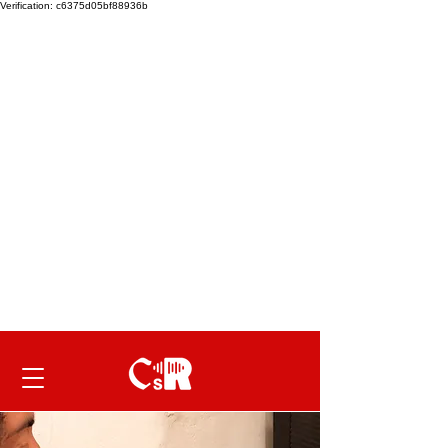
Verification: c6375d05bf88936b