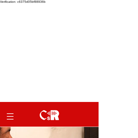
Verification: c6375d05bf88936b