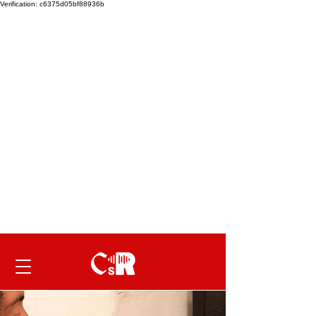
Verification: c6375d05bf88936b