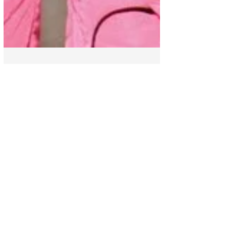
Espectáculo
Cesia encantó a todos en
el escenario de La
Academia con "Miénteme".
| La Academia 2022
Cesia subió al escenario de La Academia
para deleitarnos con su gran talento, en
esta ocasión cantó "Miénteme" del
género regueton de...