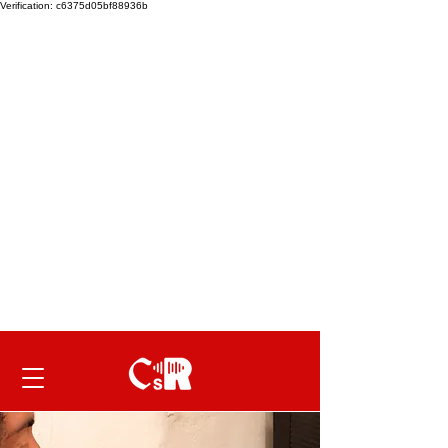
Verification: c6375d05bf88936b