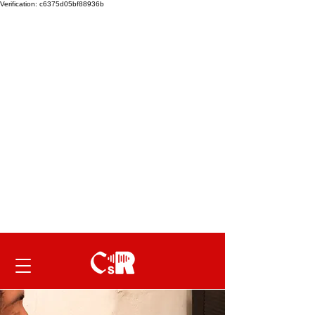
Verification: c6375d05bf88936b