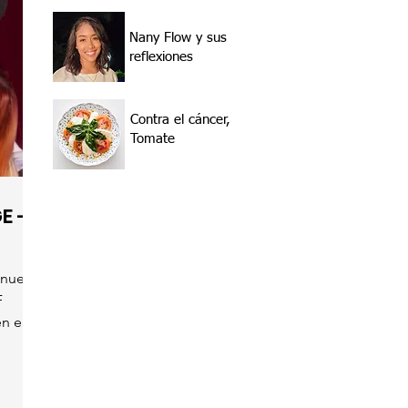
Nany Flow y sus
reflexiones
Contra el cáncer,
Tomate
E -
 nuevo
F
n el