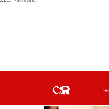
Verification: c6375d05bf88936b
Inic