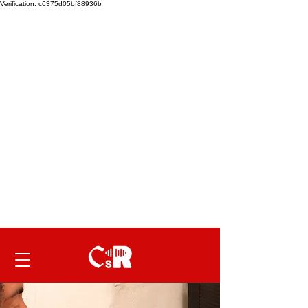
Verification: c6375d05bf88936b