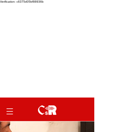
Verification: c6375d05bf88936b