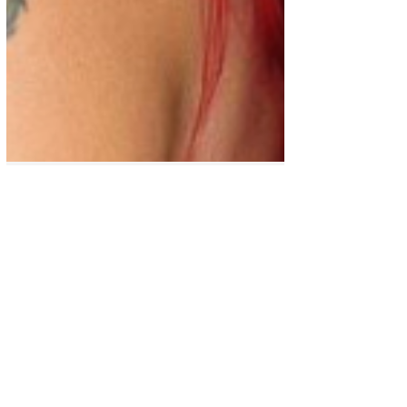
Espectáculo
Karol G muestra las
“boobies” en Universal
Studio y se lleva su equipo
con ella
La Bichota Karol G vuelve a sorprender al