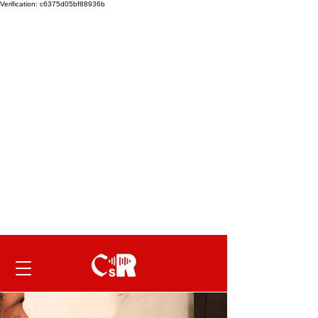
Verification: c6375d05bf88936b