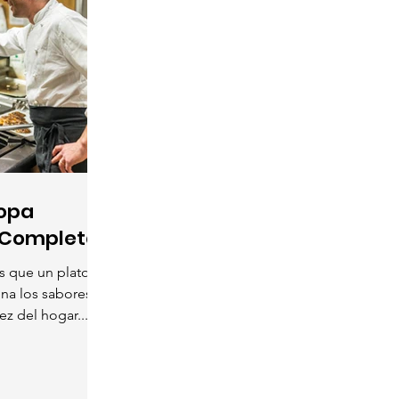
opa
 Completa
 que un plato;
ina los sabores
z del hogar....