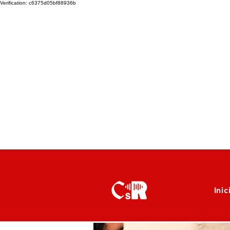
Verification: c6375d05bf88936b
Inic