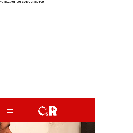
Verification: c6375d05bf88936b