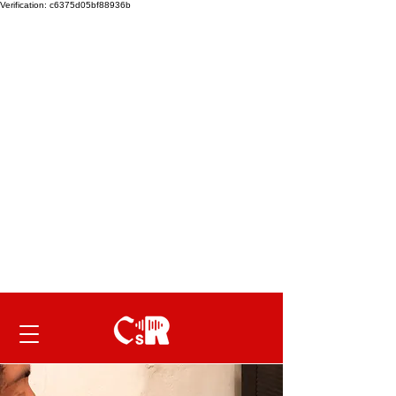
Verification: c6375d05bf88936b