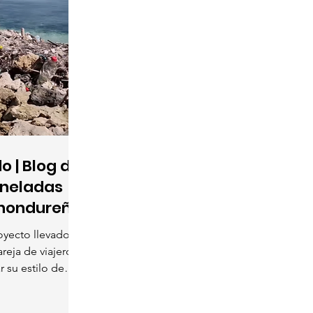
 | Blog de
oneladas
 hondureño
yecto llevado a
reja de viajeros
 su estilo de