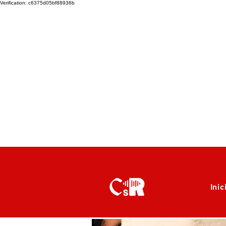
Verification: c6375d05bf88936b
Inic