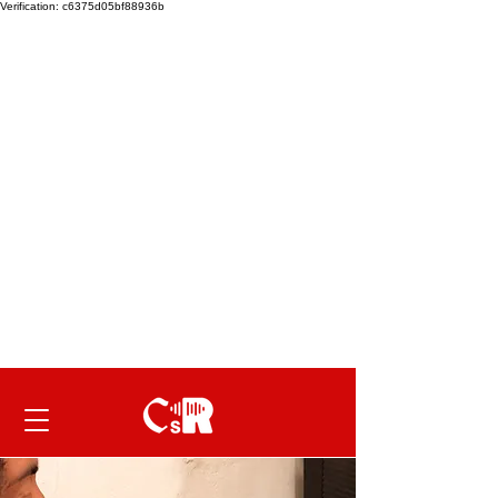
Verification: c6375d05bf88936b