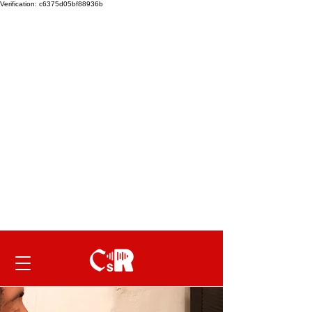
Verification: c6375d05bf88936b