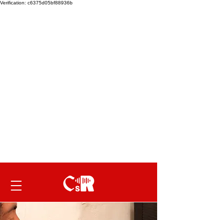
Verification: c6375d05bf88936b