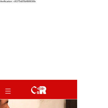
Verification: c6375d05bf88936b