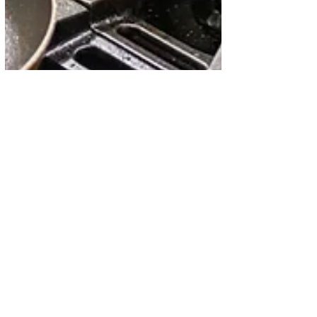
La cocina exquisita
¿Cómo hacer una Sopa
Marinera? - Receta
Completa
La sopa marinera es mucho más que un
plato; es un viaje sensorial que combina
los sabores frescos del océano con la
calidez del hogar....