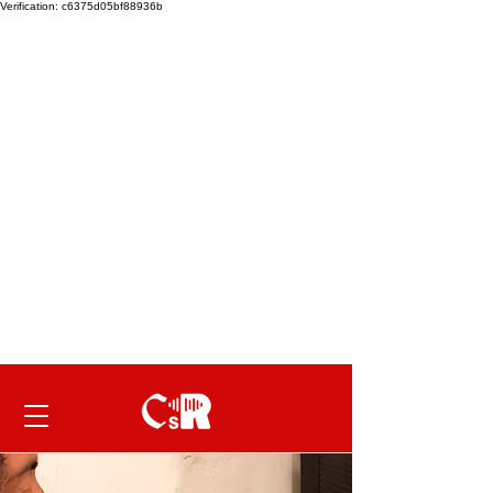
Verification: c6375d05bf88936b