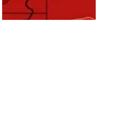
Conceptos
¿Qué es una DANA en
Valencia España?
Una DANA (Depresión Aislada en Niveles
Altos) es un fenómeno meteorológico que
puede causar lluvias intensas y tormentas
en la región....