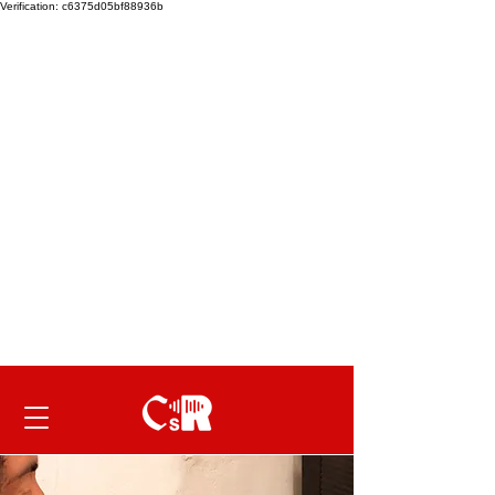
Verification: c6375d05bf88936b