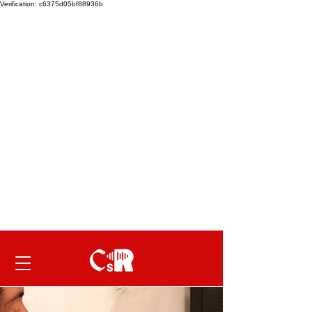
Verification: c6375d05bf88936b