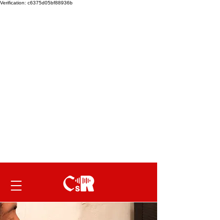
Verification: c6375d05bf88936b