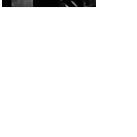
Noticias
Paz mundial | Sicariato en
Ecuador pone de rodillas a
un país empobrecido
El mundo clama: No más violencia. Todas
las organizaciones civiles piden Paz
Mundial.