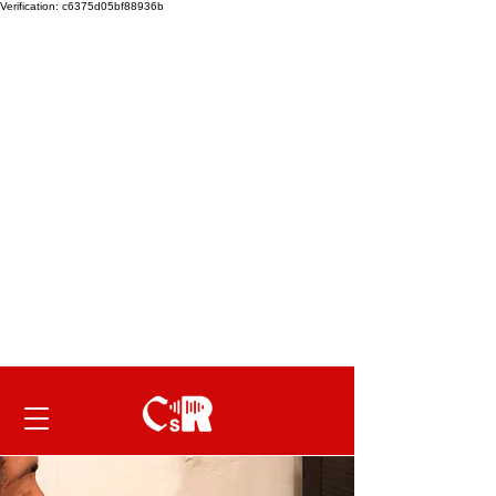
Verification: c6375d05bf88936b