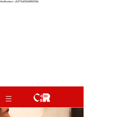
Verification: c6375d05bf88936b