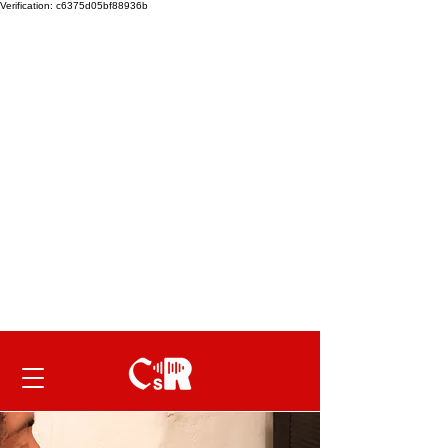
Verification: c6375d05bf88936b