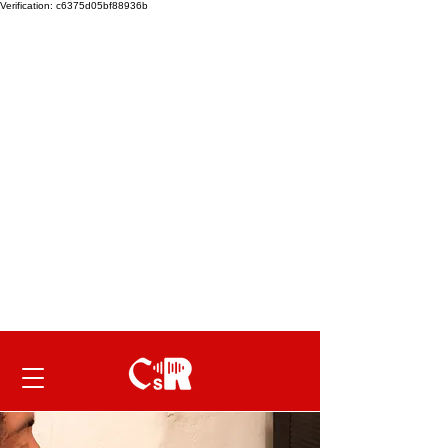
Verification: c6375d05bf88936b