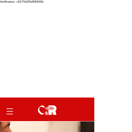
Verification: c6375d05bf88936b