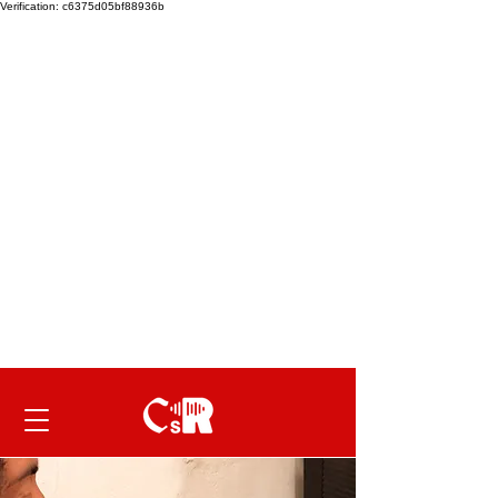
Verification: c6375d05bf88936b