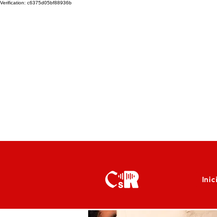
Verification: c6375d05bf88936b
Inic