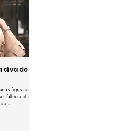
la diva de
cana y figura de la
, falleció el 28
do...