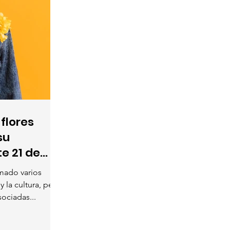
flores
su
te 21 de
omado varios
y la cultura, pero
sociadas...