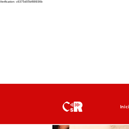
Verification: c6375d05bf88936b
Inic