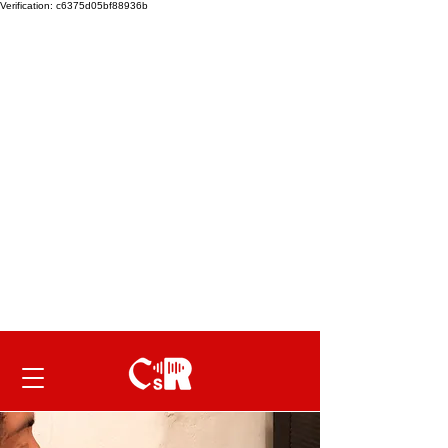
Verification: c6375d05bf88936b