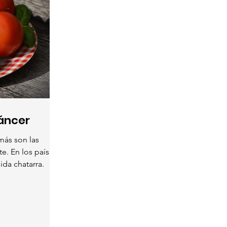
áncer
e. En los países
ida chatarra.