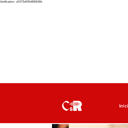
Verification: c6375d05bf88936b
Inic